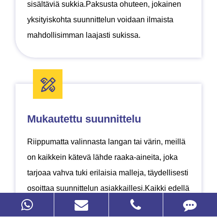
sisältäviä sukkia.Paksusta ohuteen, jokainen
yksityiskohta suunnittelun voidaan ilmaista
mahdollisimman laajasti sukissa.
Mukautettu suunnittelu
Riippumatta valinnasta langan tai värin, meillä
Nilkka Socks
on kaikkein kätevä lähde raaka-aineita, joka
tarjoaa vahva tuki erilaisia malleja, täydellisesti
Lyhyet nilkkasukat voidaan käyttää muodollisia,
Naisten Socks
polyesterikuitusukat
osoittaa suunnittelun asiakkaillesi.Kaikki edellä
satunnaisia tai urheilullisia.Tämä on monipuolinen
(polyesterikuitusukat)
tarjoaa sinulle hyvän alustan ja vaikutus taattu
nilkka sukkia, minkä vuoksi se on parempi!
Naisten sukat sisältävät funktionaaliset urheilu
Kuten nailonissa, polyesteri on edullinen polymeeri,