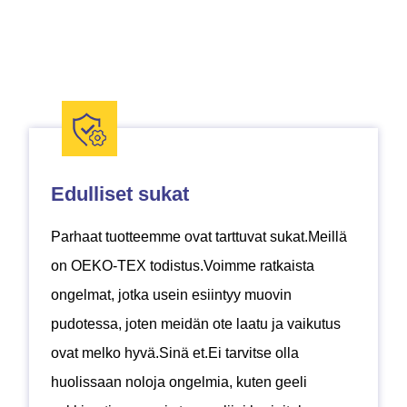
Edulliset sukat
Parhaat tuotteemme ovat tarttuvat sukat.Meillä
on OEKO-TEX todistus.Voimme ratkaista
ongelmat, jotka usein esiintyy muovin
Matalat sukat
Miehet Sukat
Puuvillan kuitusukat
pudotessa, joten meidän ote laatu ja vaikutus
Tämäntyyppiset sukat, tunnetaan myös nimellä ei Show
Miesten sukat sisältävät funktionaaliset urheilusukat,
Puuvilla on yleinen raaka-aine sukille, joita teemme tällä
ovat melko hyvä.Sinä et.Ei tarvitse olla
sukkia, ovat yleensä ei-paljas sukat ja ovat ihanteellinen
liikemiesten sukat, tavalliset miesten sukat,
hetkellä.Yleisesti ottaen, mitä parempi puuvillalanka on,
huolissaan noloja ongelmia, kuten geeli
käyttää matala-top kengät, kengät, vene kengät ja Oxford
urheilumiesten sukat, putkimiesten sukat jne. Vahvan
sitä mukavammat sukat ovat.Puhdas puuvillakuitu voi