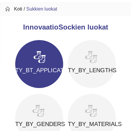

Koti
Sukkien luokat
InnovaatioSockien luokat
TY_BT_APPLICATIONS
TY_BY_LENGTHS
TY_BY_GENDERS
TY_BY_MATERIALS