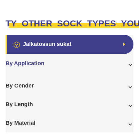
TY_OTHER_SOCK_TYPES_YO
Jalkatossun sukat
By Application
By Gender
By Length
By Material