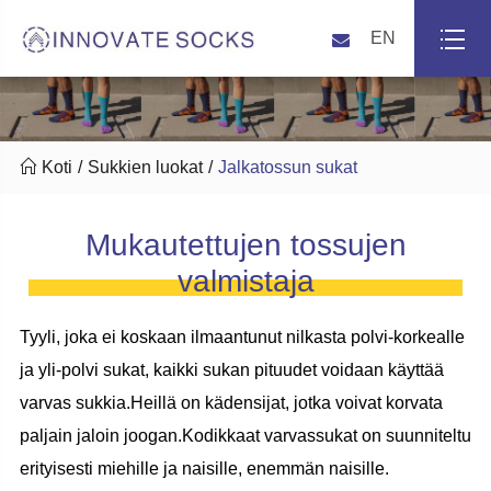
EN

Koti
Sukkien luokat
Jalkatossun sukat
Mukautettujen tossujen
valmistaja
Tyyli, joka ei koskaan ilmaantunut nilkasta polvi-korkealle
ja yli-polvi sukat, kaikki sukan pituudet voidaan käyttää
varvas sukkia.Heillä on kädensijat, jotka voivat korvata
paljain jaloin joogan.Kodikkaat varvassukat on suunniteltu
erityisesti miehille ja naisille, enemmän naisille.