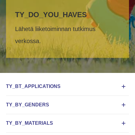
TY_DO_YOU_HAVES
Lähetä liiketoiminnan tutkimus
verkossa.
TY_BT_APPLICATIONS
TY_BY_GENDERS
TY_BY_MATERIALS