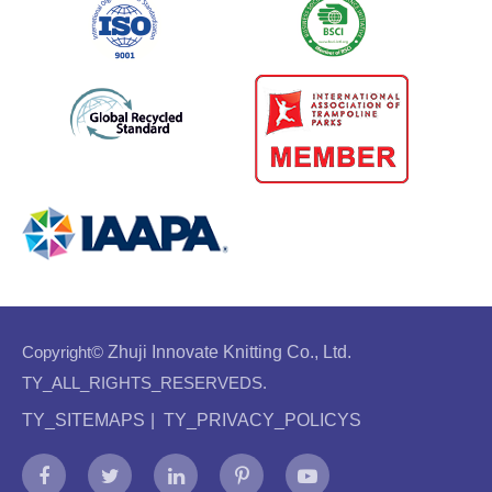
Copyright©
Zhuji Innovate Knitting Co., Ltd.
TY_ALL_RIGHTS_RESERVEDS.
TY_SITEMAPS
|
TY_PRIVACY_POLICYS