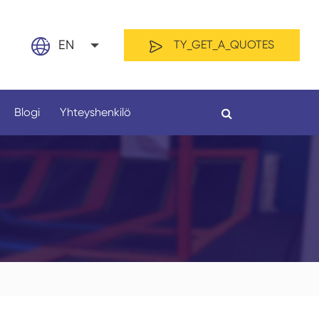
EN
TY_GET_A_QUOTES
nglish
Blogi
Yhteyshenkilö
日本語
rançais
spañol
GENDERS
GTHS
العربي
усский
ederland
ortuguês