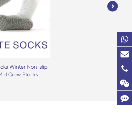
cks Winter Non-slip
Avoin Toe Non Slip Pilates Ba
Mid Crew Stocks
Socks-2