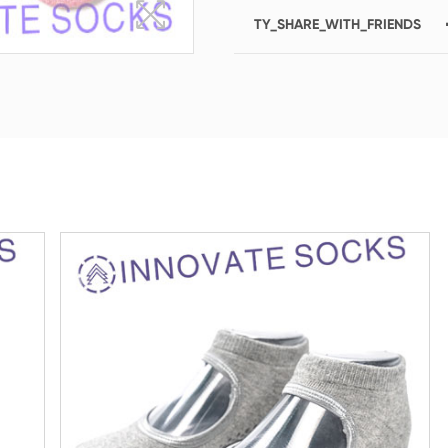
(polyesterikuitusukat)
TY_SHARE_WITH_FRIENDS
Sukat miehistöön
Polven yläraajat