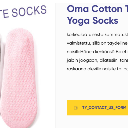
Oma Cotton T
D
Trampoliini Socks
Sports Socks
Yoga Socks
i
korkealaatuisesta kammatusta 
S
valmistettu, sillä on täydellin
naisilleHänen kenkänsä.Balet
jaloin joogaan, pilatesiin, tan
Kotisukat@ info:
Lentokone Sukat
raskaana oleville naisille tai pot
whatsthis
TY_CONTACT_US_FORM

Puuvillan kuitusukat
Matalat sukat
Miehet Sukat
polyesterikuitusukat
Naisten Socks
Nilkka Socks