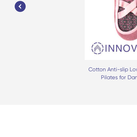
ky Socks - 翻译中...
Cotton Anti-slip L
Pilates for Dan