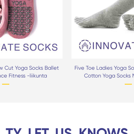
ow Cut Yoga Socks Ballet
Five Toe Ladies Yoga So
ce Fitness -liikunta
Cotton Yoga Socks 
TY_LET_US_KNOWS