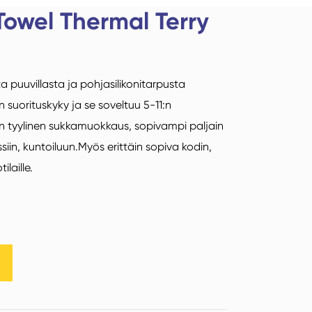
owel Thermal Terry
eutsch
Jooga Sukat
Iloisia sukkia
taliano
puuvillasta ja pohjasilikonitarpusta
uomi
en suorituskyky ja se soveltuu 5-11:n
in tyylinen sukkamuokkaus, sopivampi paljain
Read More
ssiin, kuntoiluun.Myös erittäin sopiva kodin,
Jalkatossun sukat
Sukkien luokat
ilaille.
Read More
Read More
Neljännesvuosien sukat
Akryyli kuitusukat
Unisex Socks
Mid Crew Socks
Sukkien luokat
Sukkien luokat