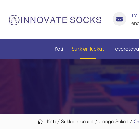
TY
enq
Koti
Sukkien luokat
Tavaratava
Koti
Sukkien luokat
Jooga Sukat
Om
