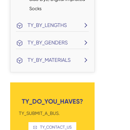
Socks
TY_BY_LENGTHS
TY_BY_GENDERS
TY_BY_MATERIALS
TY_DO_YOU_HAVES?
TY_SUBMIT_A_BUS.
TY_CONTACT_US
