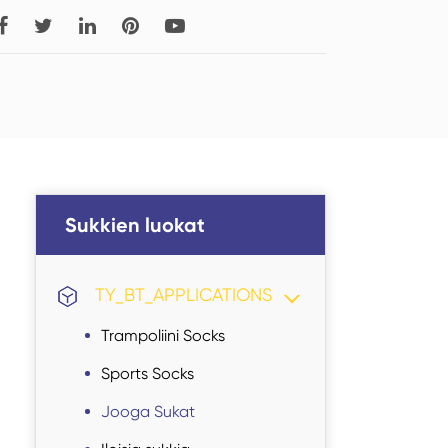
Read More
Tigh-High Socks
Sukkien luokat
Sukkien luokat
TY_BT_APPLICATIONS
Trampoliini Socks
Sports Socks
Jooga Sukat