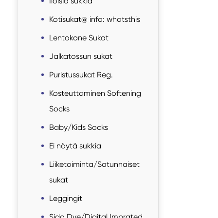
Iloisia sukkia
Kotisukat@ info: whatsthis
Lentokone Sukat
Jalkatossun sukat
Puristussukat Reg.
Kosteuttaminen Softening
Socks
Baby/Kids Socks
Ei näytä sukkia
Liiketoiminta/Satunnaiset
sukat
Leggingit
Sido Dye/Digital Imprated