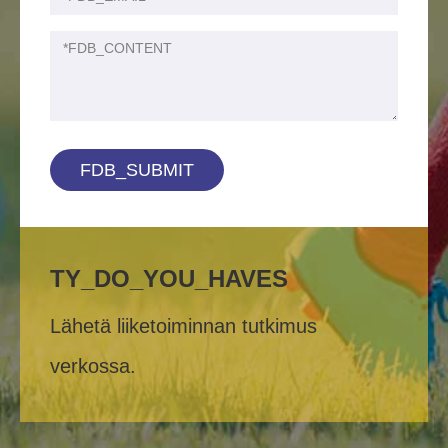
FDB_SUBMIT
TY_DO_YOU_HAVES
Lähetä liiketoiminnan tutkimus
verkossa.