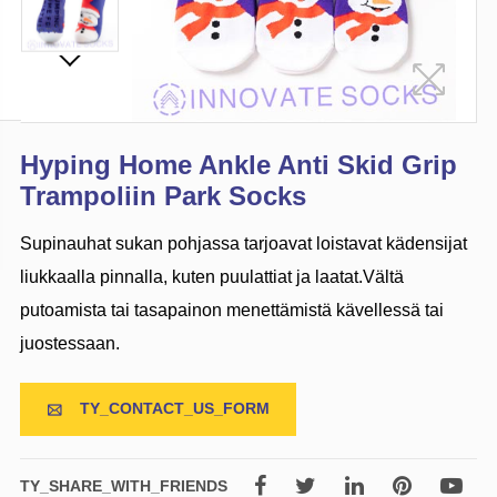
Hyping Home Ankle Anti Skid Grip
Trampoliin Park Socks
Supinauhat sukan pohjassa tarjoavat loistavat kädensijat
liukkaalla pinnalla, kuten puulattiat ja laatat.Vältä
putoamista tai tasapainon menettämistä kävellessä tai
juostessaan.
TY_CONTACT_US_FORM

TY_SHARE_WITH_FRIENDS